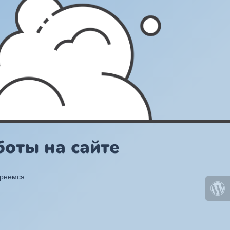
оты на сайте
ернемся.