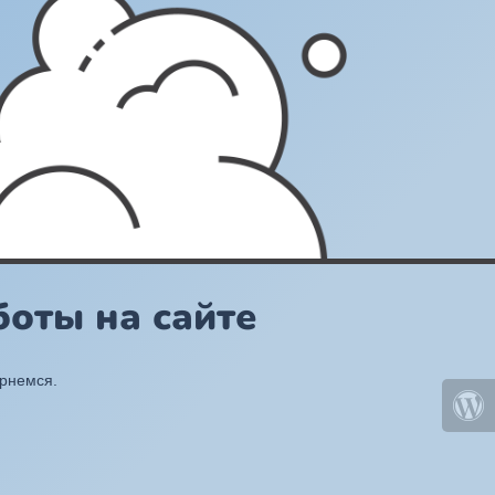
оты на сайте
ернемся.