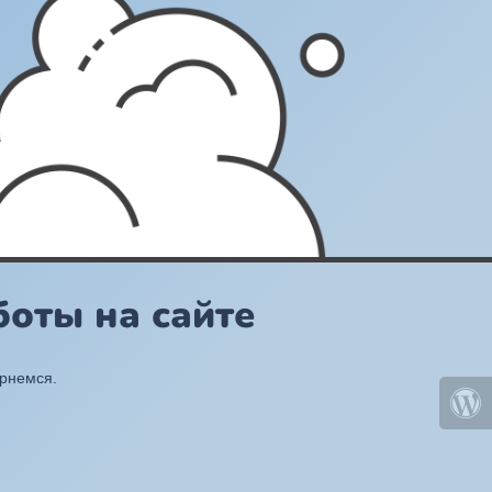
оты на сайте
ернемся.