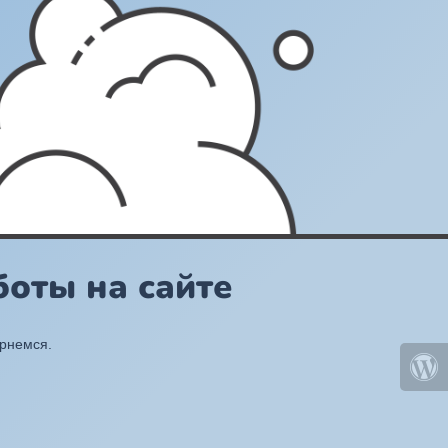
оты на сайте
ернемся.