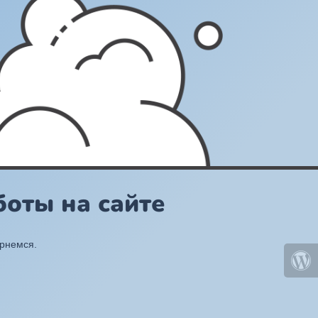
оты на сайте
ернемся.