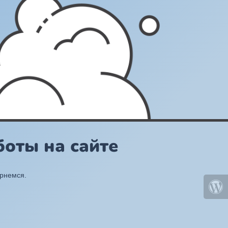
оты на сайте
ернемся.