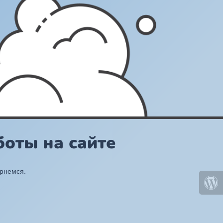
оты на сайте
ернемся.