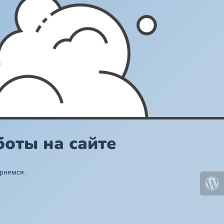
оты на сайте
ернемся.