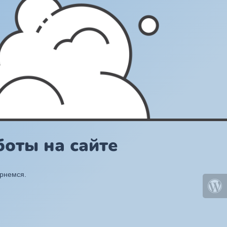
оты на сайте
ернемся.