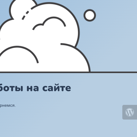
оты на сайте
ернемся.