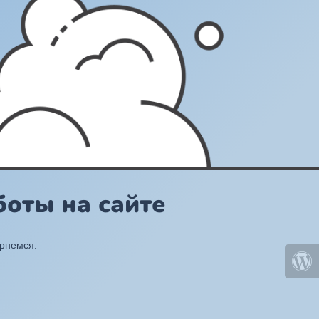
оты на сайте
ернемся.