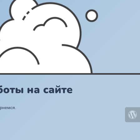
оты на сайте
ернемся.