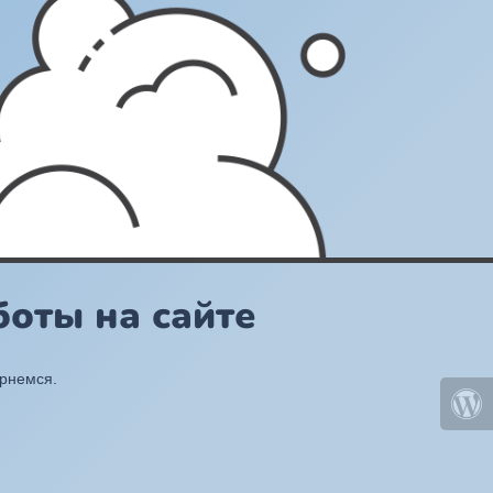
оты на сайте
ернемся.