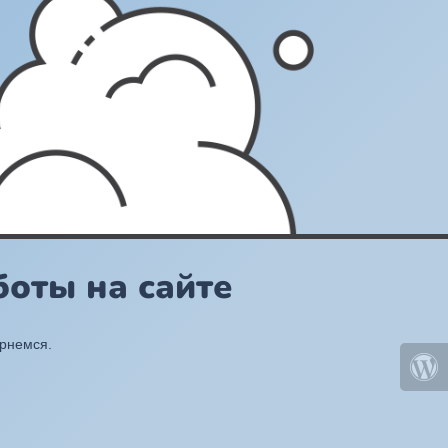
оты на сайте
ернемся.